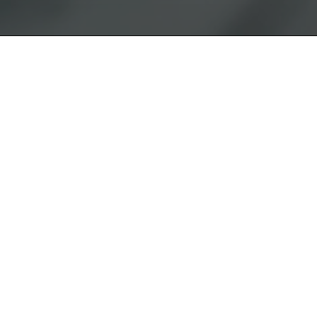
David Andres – K
Mein Name ist David Andres – schön dass du hier
Die Bassliebe ist bei mir keine Hassliebe. Ich l
Begeisterung an andere weiter.
Die tiefen Töne begleiten mich schon seit meinem 
aber genauso viel Spaß mit großen Klangkörpern 