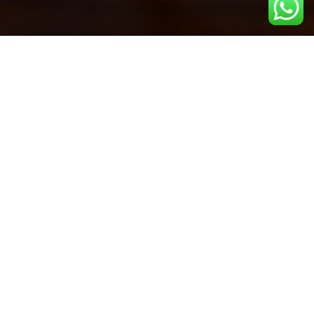
 Basslehrer
ndestens genauso gerne gebe ich diese
rmusikalische Musik in kleinen Besetzungen, habe
iner Funkband spielen