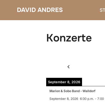
Zum
DAVID ANDRES
S
Inhalt
springen
Konzerte
September 8, 2026
Marion & Sobo Band - Walldorf
September 8, 2026
6:00 p.m.
-
7:00