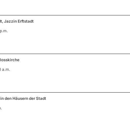
dt, Jazzin Erftstadt
 p.m.
hlosskirche
0 a.m.
k in den Häusern der Stadt
m.